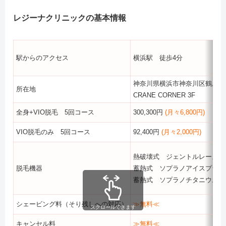
レジーナクリニックの基本情報
駅からのアクセス
横浜駅 徒歩4分
神奈川県横浜市神奈川区鶴屋町3-
所在地
CRANE CORNER 3F
全身+VIO脱毛 5回コース
300,300円
(月々6,800円)
VIO脱毛のみ 5回コース
92,400円
(月々2,000円)
熱破壊式 ジェントルレーズプ
脱毛機器
蓄熱式 ソプラノアイスプラチ
蓄熱式 ソプラノチタニウム
シェービング料（そり残しへの対応）
≫無料≪
スクロールできます
キャンセル料
≫無料≪