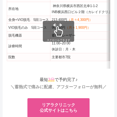
神奈川県横浜市西区北幸1-1-2
所在地
INB横浜西口ビル２階（カレイドクリニッ
全身+VIO脱毛 5回コース
213,400円
（月々4,300円）
VIO脱毛のみ 5回コース
96,800円
（月々1,900円）
脱毛機器
蓄熱式レーザー
スクロールできます
11:00–20:00
診療時間
休診日：月・木
院数
主要都市7院
最短
3分
で予約完了♪
＼蓄熱式で痛みに配慮、アフターフォローが無料／
リアラクリニック
公式サイトはこちら