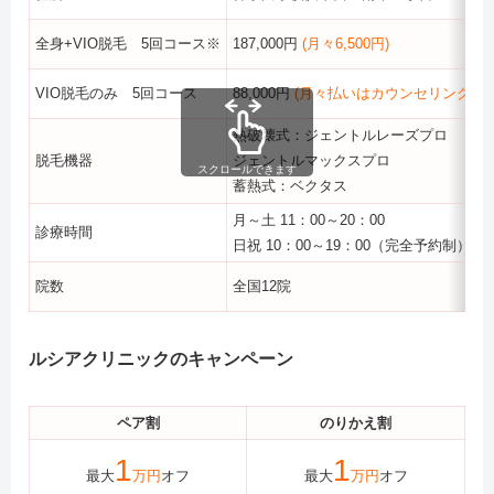
全身+VIO脱毛 5回コース※
187,000円
(月々6,500円)
VIO脱毛のみ 5回コース
88,000円
(月々払いはカウンセリングで確
熱破壊式：ジェントルレーズプロ
脱毛機器
ジェントルマックスプロ
スクロールできます
蓄熱式：ベクタス
月～土 11：00～20：00
診療時間
日祝 10：00～19：00（完全予約制）
院数
全国12院
ルシアクリニック
のキャンペーン
ペア割
のりかえ割
1
1
最大
万円
オフ
最大
万円
オフ