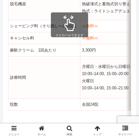
脱毛機器
熱破壊式と蓄熱式切り替え：La
熱式：ライトシェアデュエット
シェービング料（そり残しへの対応）
≫無料≪
スクロールできます
キャンセル料
≫無料≪
麻酔クリーム 1回あたり
3,300円
月曜日・水曜日から日曜日
10:00–14:00, 15:00–20:00
診療時間
火曜日
10:00–14:00, 15:00–21:00
院数
全国24院
リゼのキャンペーン
メニュー
ホーム
検索
トップ
サイドバー