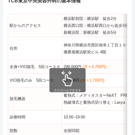
TCB
東京中央美容外科の基本情報
横浜駅前院：横浜駅 徒歩2分
駅からのアクセス
横浜西口院：横浜駅西口から徒歩3分
新横浜院：新横浜駅 徒歩5分
神奈川県横浜市西区南幸１丁目１０−１
住所
播磨屋横浜駅前ビル 4階
全身+VIO脱毛 5回コース※
298,000円
(月々4,700円)
VIO脱毛のみ 5回コース
48,000円
(月々1,700円)
スクロールできます
蓄熱式：メディオスターNeXT PRO
脱毛機器
熱破壊式と蓄熱式切り替え：Lasya（ラ
診療時間
10:00–19:00
院数
全国55院