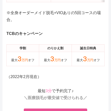
※全身オーダーメイド脱毛+VIOありの5回コースの場
合。
TCB
のキャンペーン
学割
のりかえ割
誕生日特典
3
3
3
最大
万円
オフ
最大
万円
オフ
最大
万円
オフ
（2022年2月現在）
最短
3分
で予約完了♪
＼医療脱毛が最安値で受けられる／