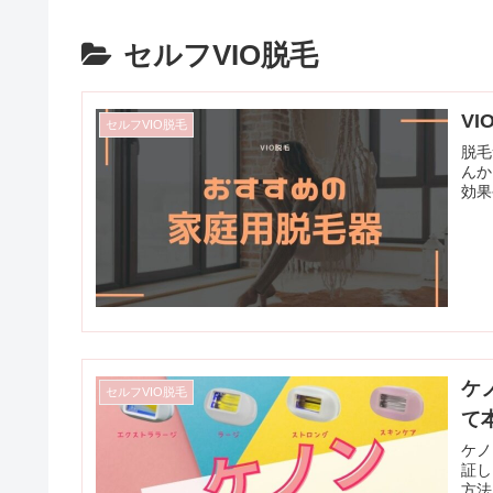
セルフVIO脱毛
V
セルフVIO脱毛
脱毛
んか
効果
ケ
セルフVIO脱毛
て
ケノ
証し
方法