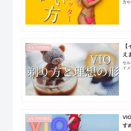
方や
【
セルフVIO脱毛
え
セル
イメ
V
セルフVIO脱毛
す