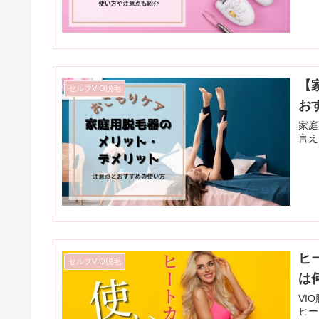
【
セルフVIO脱毛
お
家庭
言え
ヒ
セルフVIO脱毛
は
VI
ヒー