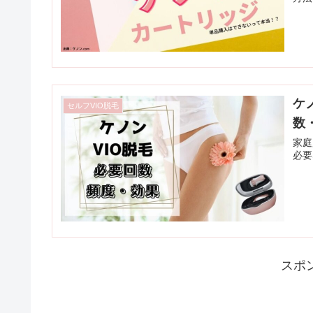
ケ
セルフVIO脱毛
数
家庭
必要
スポ