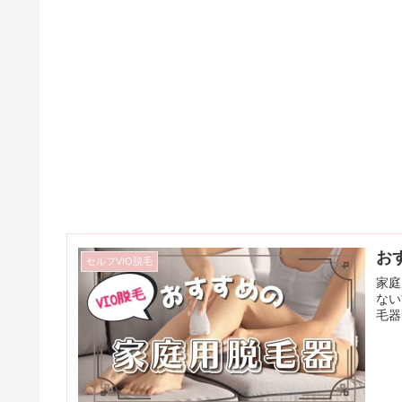
お
セルフVIO脱毛
家庭
ない
毛器