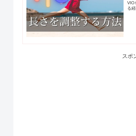
VI
る経
スポ