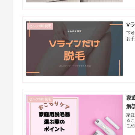
V
セルフVIO脱毛
下着
お手
家
セルフVIO脱毛
解
家庭
るこ
ご紹