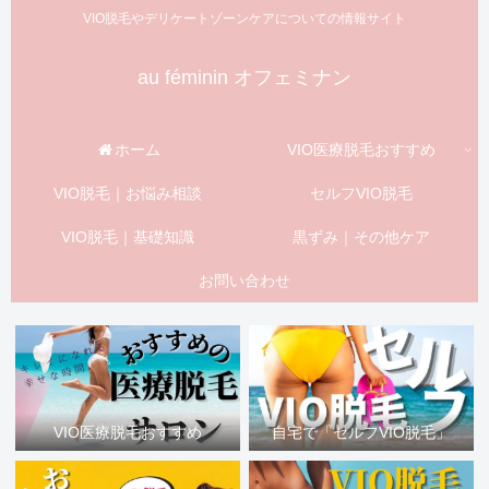
VIO脱毛やデリケートゾーンケアについての情報サイト
au féminin オフェミナン
ホーム
VIO医療脱毛おすすめ
VIO脱毛｜お悩み相談
セルフVIO脱毛
VIO脱毛｜基礎知識
黒ずみ｜その他ケア
お問い合わせ
VIO医療脱毛おすすめ
自宅で「セルフVIO脱毛」