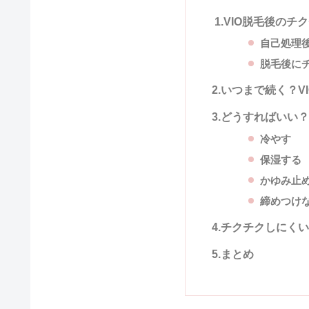
1.VIO
脱毛後のチク
自己処理
脱毛後に
2.
いつまで続く？V
3.
どうすればいい？
冷やす
保湿する
かゆみ止
締めつけ
4.
チクチクしにくい
5.
まとめ