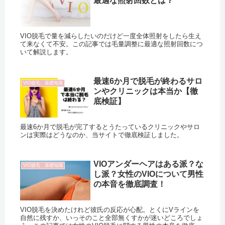
最適な照射回数とは？
VIO脱毛で量を減らしたいのだけど一度全体照射をしたら生え
て来なくて不安。この記事では毛量調整に最適な照射回数につ
いて解説します。
最速6か月で脱毛が終わるサロ
VIO脱毛 基礎知識
ンやクリニックは本当か【徹
底検証】
最速6か月で脱毛が完了するとうたっているクリニックやサロ
ンは実際はどうなのか、当サイトで徹底検証しました。
VIOアンダーヘアはある派？な
VIO脱毛 基礎知識
し派？女性のVIOについて男性
の本音を徹底調査！
VIO脱毛を決めたけれど彼氏の反応が心配。とくにVラインを
自然に残すか、いっそのこと全部無くすかが迷いどころでしょ