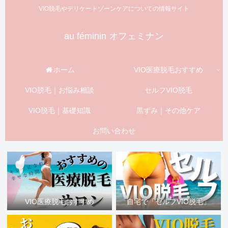
VIO脱毛やデリケートゾーンケアについての情報サイト
au féminin オフェミナン
ホーム
VIO医療脱毛おすすめ
VIO脱毛｜お悩み相談
セルフVIO脱毛
VIO脱毛｜基礎知識
黒ずみ｜その他ケア
お問い合わせ
VIO医療脱毛おすすめ
自宅で「セルフVIO脱毛」