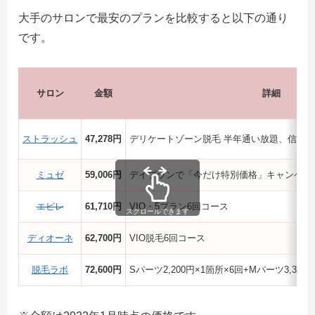
大手のサロンで最安のプランを比較すると以下の通り
です。
サロン
金額
詳細
ストラッシュ
47,278円
デリケートゾーン脱毛 半年通い放題、信販
ミュゼ
59,006円
デイプランで「今だけ特別価格」キャンペー
エピレ
61,710円
VIO・5プラン6回コース
スクロールできます
ディオーネ
62,700円
VIO脱毛6回コース
脱毛ラボ
72,600円
Sパーツ2,200円×1箇所×6回+Mパーツ3,30