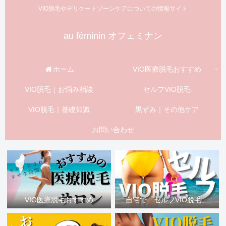
VIO脱毛やデリケートゾーンケアについての情報サイト
au féminin オフェミナン
ホーム
VIO医療脱毛おすすめ
VIO脱毛｜お悩み相談
セルフVIO脱毛
VIO脱毛｜基礎知識
黒ずみ｜その他ケア
お問い合わせ
VIO医療脱毛おすすめ
自宅で「セルフVIO脱毛」