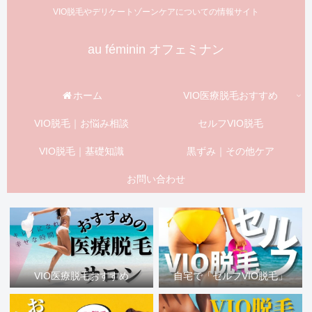
VIO脱毛やデリケートゾーンケアについての情報サイト
au féminin オフェミナン
ホーム
VIO医療脱毛おすすめ
VIO脱毛｜お悩み相談
セルフVIO脱毛
VIO脱毛｜基礎知識
黒ずみ｜その他ケア
お問い合わせ
VIO医療脱毛おすすめ
自宅で「セルフVIO脱毛」