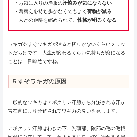
・お気に入りの洋服の
汗染みが気にならない
・着替えを持ち歩かなくてもよく
荷物が減る
・人との距離を縮められて、
性格が明るくなる
ワキガやすそワキガが治ると切りがないくらいメリッ
トだらけです。人生が変わるくらい気持ちが楽になる
ことは一目瞭然ですね。
5.すそワキガの原因
一般的なワキガはアポクリン汗腺から分泌される汗が
常在菌により分解されてワキガの臭いを発します。
アポクリン汗腺はわきの下、乳頭部、陰部の毛の毛根
部分に存在していて、わきと同じ臭いの症状がある場