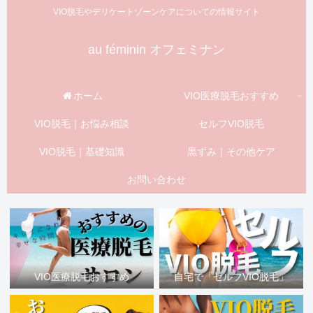
VIO脱毛やデリケートゾーンケアについての情報サイト
au féminin オフェミナン
ホーム
VIO医療脱毛おすすめ
VIO脱毛｜お悩み相談
セルフVIO脱毛
VIO脱毛｜基礎知識
黒ずみ｜その他ケア
お問い合わせ
VIO医療脱毛おすすめ
自宅で「セルフVIO脱毛」