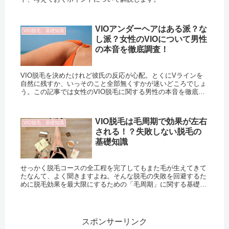
VIOアンダーヘアはある派？な
VIO脱毛 基礎知識
し派？女性のVIOについて男性
の本音を徹底調査！
VIO脱毛を決めたけれど彼氏の反応が心配。とくにVラインを
自然に残すか、いっそのこと全部無くすかが迷いどころでしょ
う。この記事では女性のVIO脱毛に関する男性の本音を徹底調
査しました。
VIO脱毛は毛周期で効果が左右
VIO脱毛 基礎知識
される！？失敗しない脱毛の
基礎知識
せっかく脱毛コースの全工程を完了してもまた毛が生えてきて
たなんて、よく聞きますよね。そんな脱毛の失敗を回避するた
めに脱毛効果を最大限にするための「毛周期」に関する基礎知
識について解説します。
スポンサーリンク